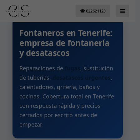
Ir
☎ 822621123
al
contenido
Fontaneros en Tenerife:
empresa de fontanería
y desatascos
Reparaciones de
fugas
, sustitución
de tuberías,
desatascos urgentes
,
calentadores, grifería, baños y
cocinas. Cobertura total en Tenerife
con respuesta rápida y precios
cerrados por escrito antes de
empezar.