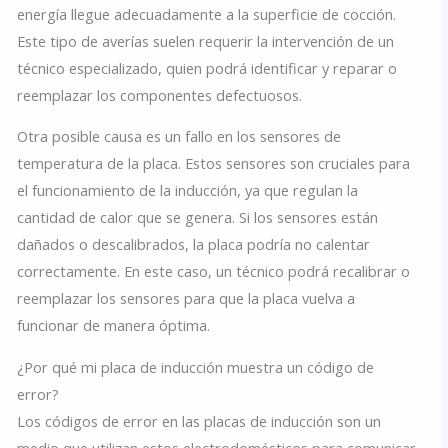
energía llegue adecuadamente a la superficie de cocción.
×
Este tipo de averías suelen requerir la intervención de un
CONTACTA AHORA Y PIDE PRESUPUESTO SIN
técnico especializado, quien podrá identificar y reparar o
COMPROMISO. BENEFÍCIATE DE HASTA UN 50%
reemplazar los componentes defectuosos.
DTO. EN NUESTROS SERVICIOS
¡Oferta válida por tiempo limitado!
Otra posible causa es un fallo en los sensores de
☎ 822 621 123
temperatura de la placa. Estos sensores son cruciales para
☝CLIC PARA LLAMAR☝
el funcionamiento de la inducción, ya que regulan la
cantidad de calor que se genera. Si los sensores están
WHATSAPP
dañados o descalibrados, la placa podría no calentar
☝CLIC PARA INICIAR CHAT☝
correctamente. En este caso, un técnico podrá recalibrar o
reemplazar los sensores para que la placa vuelva a
funcionar de manera óptima.
¿Por qué mi placa de inducción muestra un código de
error?
Los códigos de error en las placas de inducción son un
medio que utilizan estos electrodomésticos para comunicar