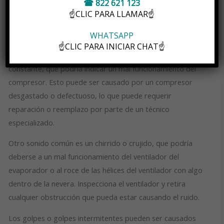
☎ 822 621 123
☝CLIC PARA LLAMAR☝
¿Por qué mi nevera hace ruidos extraños?
Si tu nevera está emitiendo ruidos extraños, podría ser
WHATSAPP
señal de diversos problemas que necesitan atención. Uno
☝CLIC PARA INICIAR CHAT☝
de los ruidos más comunes es un zumbido o zumbido
constante, que podría indicar un mal funcionamiento del
compresor. Esto puede ser causado por un compresor
desgastado o defectuoso, lo que puede requerir
reparación o reemplazo por parte de un técnico
especializado.
Otro sonido común es un chirrido o crujido, que podría
deberse a un mal funcionamiento del ventilador del
evaporador o al roce de las hélices del ventilador con algo
dentro de la nevera. Inspecciona el ventilador y retira
cualquier obstrucción que pueda estar causando el ruido.
Los golpes o golpes intermitentes pueden ser causados