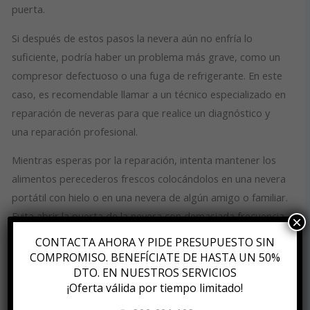
puerta.
Si después de estos pasos la nevera aún no enfría lo
suficiente, podría haber un problema más grave, como un
compresor defectuoso o una fuga de refrigerante. En este
caso, es recomendable llamar a un técnico especializado en
reparación de neveras para que realice un diagnóstico y
una reparación profesional.
Mientras esperas por la reparación, intenta mantener los
alimentos perecederos frescos colocándolos en una nevera
portátil con hielo o en una nevera de algún amigo o familiar.
Evita abrir la puerta de la nevera con demasiada frecuencia
×
para minimizar la pérdida de frío.
CONTACTA AHORA Y PIDE PRESUPUESTO SIN
COMPROMISO. BENEFÍCIATE DE HASTA UN 50%
Si tu nevera no enfría lo suficiente, verifica el termostato,
DTO. EN NUESTROS SERVICIOS
limpia las obstrucciones, comprueba el sello de la puerta y
¡Oferta válida por tiempo limitado!
considera llamar a un técnico si el problema persiste.